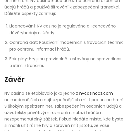
online hraní. NV casino klade důraz na ochranu osobních
údajů hráčů a používá šifrování k zabezpečení transakcí.
Důležité aspekty zahrnují:
Licencování
: NV casino je regulováno a licencováno
důvěryhodnými úřady.
Ochrana dat
: Používání moderních šifrovacích technik
pro ochranu informací hráčů.
Fair play
: Hry jsou pravidelně testovány na spravedlnost
třetími stranami.
Závěr
NV casino se etablovalo jako jedno z
nvcasinocz.com
nejmodernějších a nejbezpečnějších míst pro online hraní.
S širokým spektrem her, zabezpečením osobních údajů a
uživatelsky přívětivým rozhraním nabízí hráčům
nezapomenutelný zážitek. Pokud hledáte místo, kde byste
si mohli užít různé hry a zároveň mít jistotu, že vaše