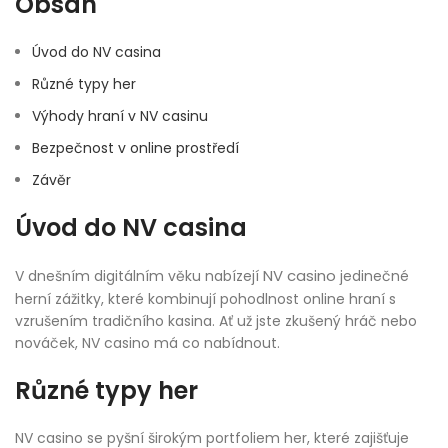
Obsah
Úvod do NV casina
Různé typy her
Výhody hraní v NV casinu
Bezpečnost v online prostředí
Závěr
Úvod do NV casina
NV casino
V dnešním digitálním věku nabízejí
jedinečné
herní zážitky, které kombinují pohodlnost online hraní s
vzrušením tradičního kasina. Ať už jste zkušený hráč nebo
nováček, NV casino má co nabídnout.
Různé typy her
NV casino se pyšní širokým portfoliem her, které zajišťuje