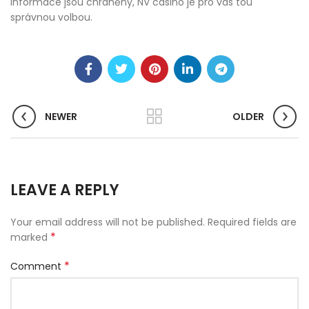
informace jsou chráněny, NV casino je pro vás tou
správnou volbou.
NEWER
OLDER
LEAVE A REPLY
Your email address will not be published.
Required fields are
*
marked
*
Comment