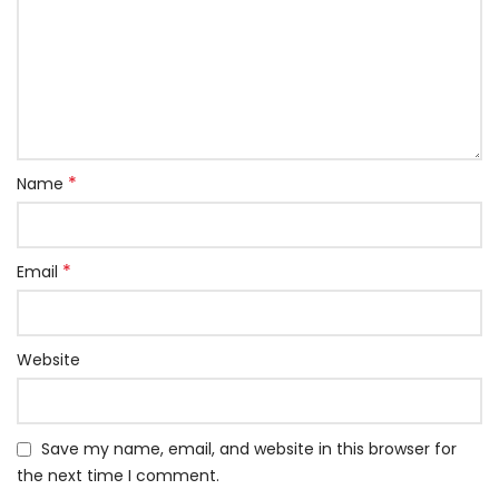
*
Name
*
Email
Website
Save my name, email, and website in this browser for
the next time I comment.