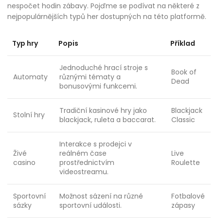
nespočet hodin zábavy. Pojďme se podívat na některé z
nejpopulárnějších typů her dostupných na této platformě.
Typ hry
Popis
Příklad
Jednoduché hrací stroje s
Book of
Automaty
různými tématy a
Dead
bonusovými funkcemi.
Tradiční kasinové hry jako
Blackjack
Stolní hry
blackjack, ruleta a baccarat.
Classic
Interakce s prodejci v
Živé
reálném čase
Live
casino
prostřednictvím
Roulette
videostreamu.
Sportovní
Možnost sázení na různé
Fotbalové
sázky
sportovní události.
zápasy