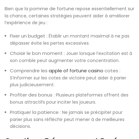
pomme de fortune
Bien que la
repose essentiellement sur
la chance, certaines stratégies peuvent aider à améliorer
l’expérience de jeu :
Fixer un budget :
Établir un montant maximal à ne pas
dépasser évite les pertes excessives.
Choisir le bon moment :
Jouer lorsque l’excitation est à
son comble peut augmenter votre concentration.
Comprendre les
apple of fortune casino
cotes :
S’informer sur les cotes de victoire peut aider à parier
plus judicieusement.
Profiter des bonus :
Plusieurs plateformes offrent des
bonus attractifs pour inciter les joueurs.
Pratiquer la patience :
Ne jamais se précipiter pour
parier plus sans réfléchir peut mener à de meilleures
décisions.