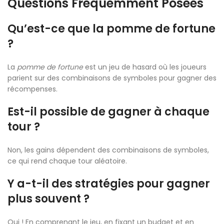
Questions Fréquemment Posées
Qu’est-ce que la pomme de fortune
?
La
pomme de fortune
est un jeu de hasard où les joueurs
parient sur des combinaisons de symboles pour gagner des
récompenses.
Est-il possible de gagner à chaque
tour ?
Non, les gains dépendent des combinaisons de symboles,
ce qui rend chaque tour aléatoire.
Y a-t-il des stratégies pour gagner
plus souvent ?
Oui ! En comprenant le jeu, en fixant un budget et en