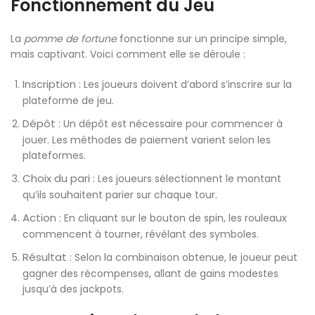
Fonctionnement du Jeu
La
pomme de fortune
fonctionne sur un principe simple,
mais captivant. Voici comment elle se déroule :
Inscription :
Les joueurs doivent d’abord s’inscrire sur la
plateforme de jeu.
Dépôt :
Un dépôt est nécessaire pour commencer à
jouer. Les méthodes de paiement varient selon les
plateformes.
Choix du pari :
Les joueurs sélectionnent le montant
qu’ils souhaitent parier sur chaque tour.
Action :
En cliquant sur le bouton de spin, les rouleaux
commencent à tourner, révélant des symboles.
Résultat :
Selon la combinaison obtenue, le joueur peut
gagner des récompenses, allant de gains modestes
jusqu’à des jackpots.