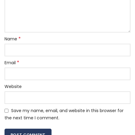
*
Name
*
Email
Website
Save my name, email, and website in this browser for
the next time I comment.